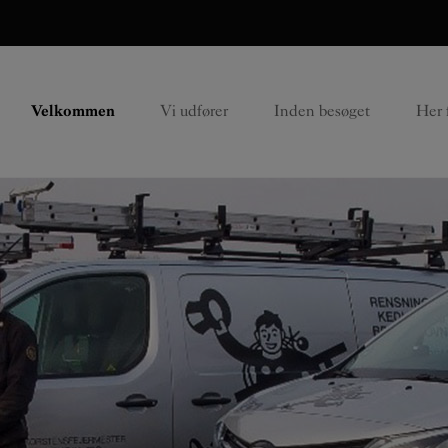
Velkommen
Vi udfører
Inden besøget
Her f