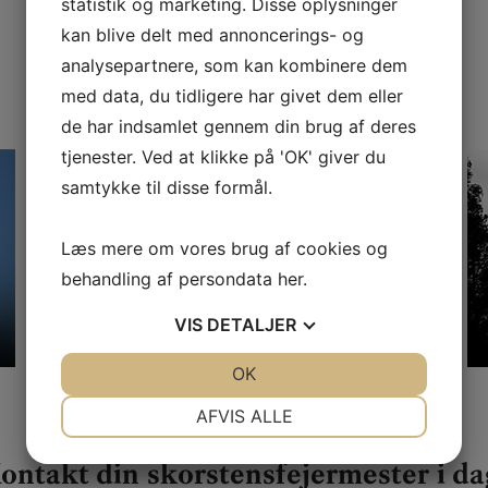
statistik og marketing. Disse oplysninger
kan blive delt med annoncerings- og
Læs mere
analysepartnere, som kan kombinere dem
med data, du tidligere har givet dem eller
de har indsamlet gennem din brug af deres
tjenester. Ved at klikke på 'OK' giver du
samtykke til disse formål.
Læs mere om vores brug af cookies og
behandling af persondata
her
.
VIS
DETALJER
Inden besøget
JA
NEJ
OK
JA
NEJ
NØDVENDIGE
PRÆFERENCER
AFVIS ALLE
JA
NEJ
JA
NEJ
ontakt din skorstensfejermester i da
MARKETING
STATISTIK