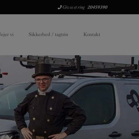
Giv os et ring
20459390
ejer vi
Sikkerhed / tagtrin
Kontakt