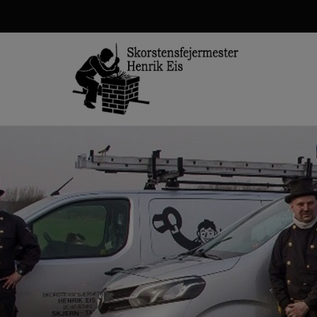
Hop
til
indholdet