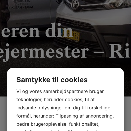
jeren din
jermester – Ri
Samtykke til cookies
Vi og vores samarbejdspartnere bruger
teknologier, herunder cookies, til at
indsamle oplysninger om dig til forskellige
formål, herunder: Tilpasning af annoncering,
bedre brugeroplevelse, funktionalitet,
Om Skorstensfejermesteren